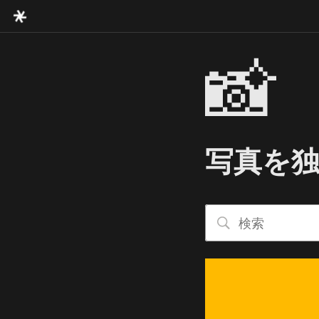
📸
写真を