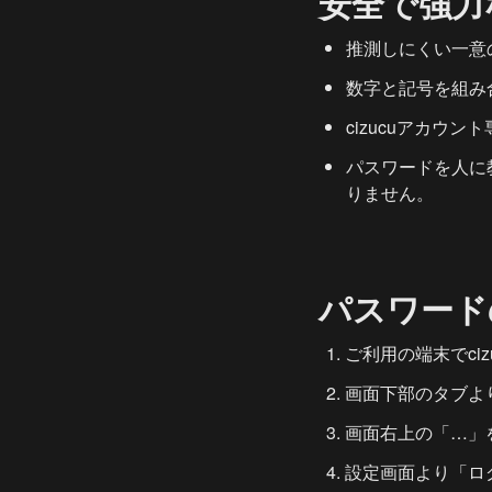
安全で強力
推測しにくい一意
数字と記号を組み
cizucuアカウ
パスワードを人に
りません。
パスワード
ご利用の端末でci
画面下部のタブよ
画面右上の「…」
設定画面より「ロ