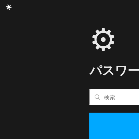
⚙️
パスワ