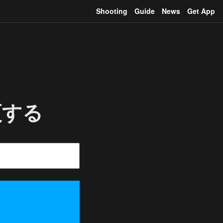
Shooting
Guide
News
Get App
更する